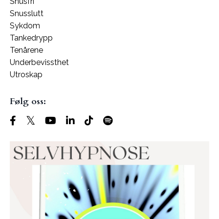
Snusfri
Snusslutt
Sykdom
Tankedrypp
Tenårene
Underbevissthet
Utroskap
Følg oss: