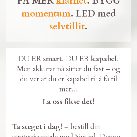
FÅ MER
klarhet
. BYGG
momentum
. LED med
selvtillit
.
DU ER
smart
. DU ER
kapabel
.
Men akkurat nå sitter du fast – og
du vet at du er kapabel til å få til
mer...
La oss fikse det!
Ta steget i dag!
– bestill din
strategisamtale med Sigurd. Denne