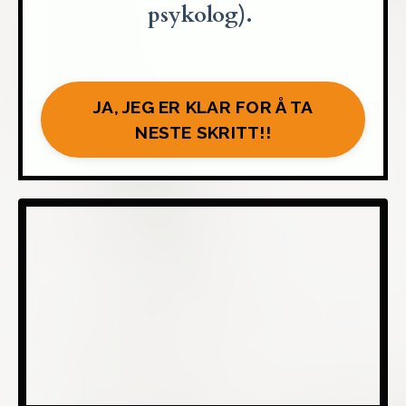
psykolog).
JA, JEG ER KLAR FOR Å TA
NESTE SKRITT!!