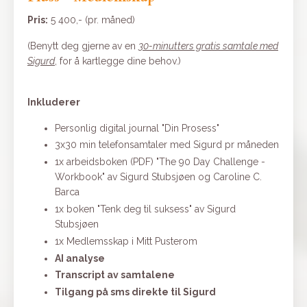
Pris:
5 400,- (pr. måned)
(Benytt deg gjerne av en
30-minutters gratis samtale med
Sigurd
,
for å kartlegge dine behov.)
Inkluderer
Personlig digital journal "Din Prosess"
3x30 min telefonsamtaler med Sigurd pr måneden
1x arbeidsboken (PDF) "The 90 Day Challenge -
Workbook" av Sigurd Stubsjøen og Caroline C.
Barca
1x boken "Tenk deg til suksess" av Sigurd
Stubsjøen
1x Medlemsskap i Mitt Pusterom
AI analyse
Transcript av samtalene
Tilgang på sms direkte til Sigurd