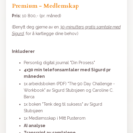
Premium - Medlemskap
Pris:
10 800,- (pr. måned)
(Benytt deg gjerne av en
30-minutters gratis samtale med
Sigurd
, for å kartlegge dine behov.)
Inkluderer
Personlig digital journal "Din Prosess"
4x30 min telefonsamtaler med Sigurd pr
måneden
1x arbeidsboken (PDF) "The 90 Day Challenge -
Workbook" av Sigurd Stubsjøen og Caroline C.
Barca
1x boken "Tenk deg til suksess" av Sigurd
Stubsjøen
1x Medlemsskap i Mitt Pusterom
AI analyse
Transcript av samtalene