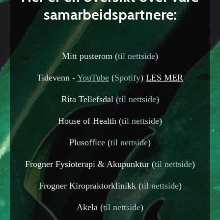
samarbeidspartnere:
Mitt pusterom (
til nettside
)
Tidevenn -
YouTube
(
Spotif
y
)
LES MER
Rita Tellefsdal (
til nettside
)
House of Health (
til nettside
)
Plusoffice (
til nettside
)
Frogner Fysioterapi & Akupunktur (
til nettside
)
Frogner Kiropraktorklinikk (
til nettside
)
Akela (
til nettside
)